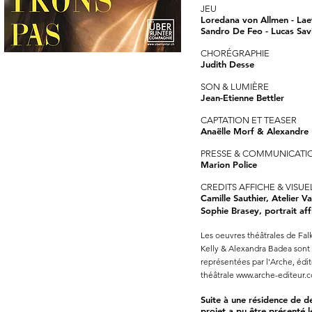
JEU
Loredana von Allmen - Lae
Sandro De Feo - Lucas Sav
CHORÉGRAPHIE
Judith Desse
SON & LUMIÈRE
Jean-Etienne Bettler
CAPTATION ET TEASER
Anaëlle Morf & Alexandre 
PRESSE & COMMUNICAT
Marion Police
CREDITS AFFICHE & VISUE
Camille Sauthier, Atelier Va
Sophie Brasey, portrait af
Les oeuvres théâtrales de Fal
Kelly & Alexandra Badea sont 
représentées par l'Arche, édi
théâtrale
www.arche-editeur.
Suite à une résidence de d
projet a pu être présenté 