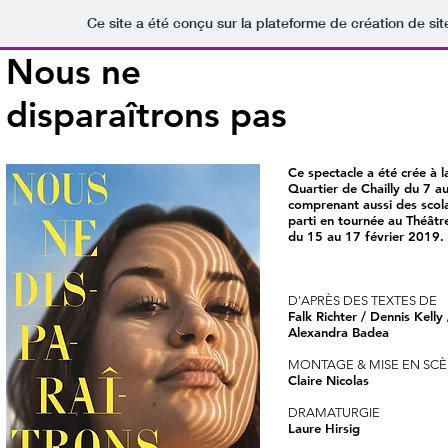
Ce site a été conçu sur la plateforme de création de sit
Nous ne
disparaîtrons pas
Ce spectacle a été crée à 
Quartier de Chailly du 7 a
comprenant aussi des scolai
parti en tournée au Théât
du 15 au 17 février 2019.
D'APRÈS
DES
T
EXTES DE
Falk R
ichter /
Dennis Kelly
Alexandra Badea
MONTA
GE & MISE EN SC
Clair
e Nicolas
DRAMATURGIE
L
aure Hirsig